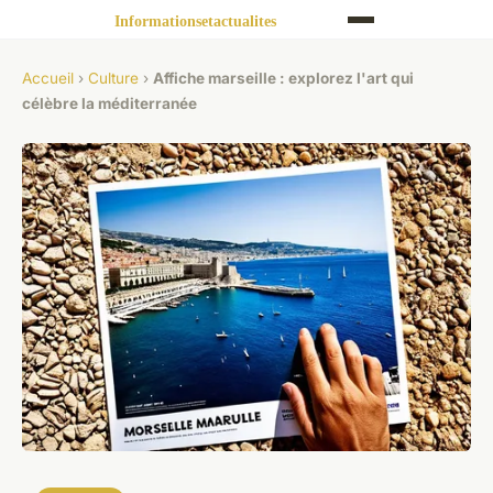
Accueil
›
Culture
›
Affiche marseille : explorez l'art qui
célèbre la méditerranée